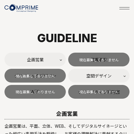
G
U
I
D
E
L
I
N
E
企画営業
営業事務
グラフィックデザイン
空間デザイン
WEB
クリエイティブ戦略室
企画営業
企画営業は、平面、立体、WEB、そしてデジタルサイネージとい
った幅広い表現手法を駆使し、 お客様の課題解決に貢献するクリ