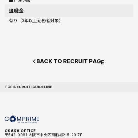
■介護休暇
退職金
有り（3年以上勤務者対象）
B
A
C
K
T
O
R
E
C
R
U
I
T
P
A
G
E
TOP
RECRUIT
GUIDELINE
OSAKA OFFICE
〒542-0081 大阪市中央区南船場2-5-23 7F