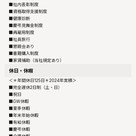
■社内表彰制度
■資格取得支援制度
■健康診断
■慶弔見舞金制度
■再雇用制度
■社員旅行
■懇親会あり
■書籍購入制度
■家賃補助（当社規定あり）
休日・休暇
＜＊年間休日125日＊2024年実績＞
■完全週休2日制（土・日）
■祝日
■GW休暇
■夏季休暇
■年末年始休暇
■有給休暇
■慶弔休暇