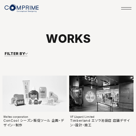
W
O
R
K
S
FILTER BY
Weltec corporation
VF (Japan) Limited
ConCool シーズン販促ツール 企画・デ
Timberland エソラ池袋店 店舗デザイ
ザイン・制作
ン・設計・施工