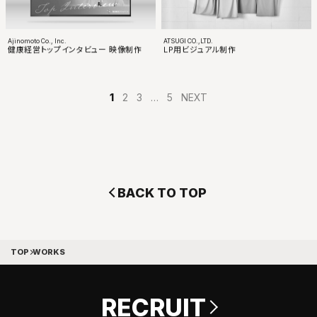
Ajinomoto Co., Inc.
ATSUGI CO.,LTD.
健康経営トップインタビュー 映像制作
LP用ビジュアル制作
1
2
3
…
5
NEXT
B
A
C
K
T
O
T
O
P
TOP
WORKS
RECRUIT